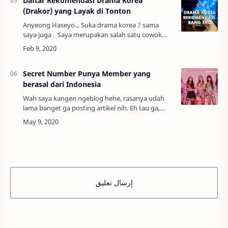
Daftar Rekomendasi Drama Korea
(Drakor) yang Layak di Tonton
Anyeong Haseyo... Suka drama korea ? sama
saya juga . Saya merupakan salah satu cowok
yang menyukai drama korea. alasannya
sederhana, karena saya kagum dengan jalan
cerita …
Secret Number Punya Member yang
berasal dari Indonesia
Wah saya kangen ngeblog hehe, rasanya udah
lama banget ga posting artikel nih. Eh tau ga,
Barusan saya liat mutualanku di twitter, eh dia
posting salah satu member girl group ya…
إرسال تعليق