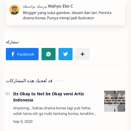
Blogger yang suka gambar, desain dan lari. Pecinta
drama Korea. Punya mimpi jadi ilustrator
قد تُعجبك هذه المشاركات
Its Okay to Not be Okay versi Artis
Indonesia
Anyeong... bahas drama korea lagi yuk hehe,
udah lama nih ga nulis tentang korea, terakhir
nulis artikel yang berkaitan dengan korea itu
tentang Perbedaan Sinetron Indonesia d…