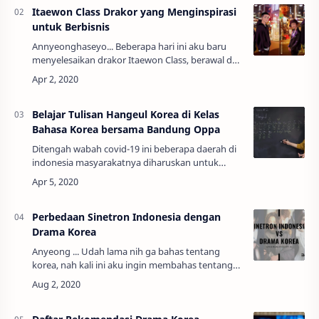
Itaewon Class Drakor yang Menginspirasi
untuk Berbisnis
Annyeonghaseyo... Beberapa hari ini aku baru
menyelesaikan drakor Itaewon Class, berawal dari
seringnya melihat postingan rekomendasi drakor
terbaik akhirnya aku penasaran sehi…
Belajar Tulisan Hangeul Korea di Kelas
Bahasa Korea bersama Bandung Oppa
Ditengah wabah covid-19 ini beberapa daerah di
indonesia masyarakatnya diharuskan untuk
mengurangi aktifitasnya di luar rumah dan lebih
baik melakukannya di rumah saja. Hal ini d…
Perbedaan Sinetron Indonesia dengan
Drama Korea
Anyeong ... Udah lama nih ga bahas tentang
korea, nah kali ini aku ingin membahas tentang
beberapa alasan kenapa sih sinetron indonesia
tidak bisa di samai (menandingi) drama kor…