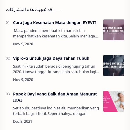
قد تُعجبك هذه المشاركات
Cara Jaga Kesehatan Mata dengan EYEVIT
Masa pandemi membuat kita harus lebih
memperhatikan kesehatan kita. Selain menjaga
kesehatan tubuh, menjaga kesehatan mata juga
sama pentingnya. Apalagi di tengah adaptasi ke…
Vipro-G untuk Jaga Daya Tahan Tubuh
Saat ini kita sudah berada di penghujung tahun
2020. Hanya tinggal kurang lebih satu bulan lagi
kita akan berganti tahun. Namun di tahun ini kita
semua merasakan suatu perubahan be…
Popok Bayi yang Baik dan Aman Menurut
IDAI
Setiap Ibu pastinya ingin selalu memberikan yang
terbaik bagi si Kecil. Seperti halnya dengan
memberikan popok bayi terbaik bagi si Kecil.
Popok yang memberikan kenyamanan dan tida…