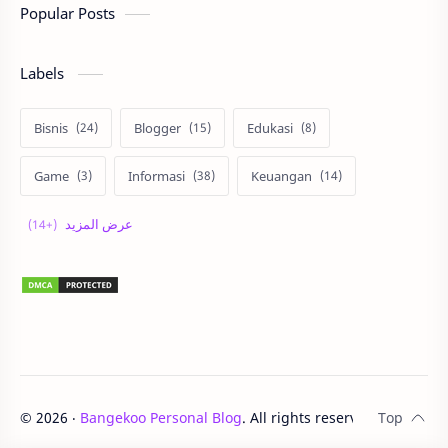
Popular Posts
Labels
Bisnis
Blogger
Edukasi
Game
Informasi
Keuangan
Korea
Lari
Liburan
Lingkungan
Lomba
Matematika
Otomotif
Properti
Review
Sehat
Sepakbola
Staycation
Teknologi
UNTAN
©
2026
‧
Bangekoo Personal Blog
. All rights reserved.