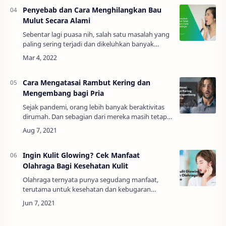
Penyebab dan Cara Menghilangkan Bau
Mulut Secara Alami
Sebentar lagi puasa nih, salah satu masalah yang
paling sering terjadi dan dikeluhkan banyak
orang berpuasa adalah masalah bau mulut.
Tahukah kamu kenapa bau mulut bisa terjadi?
Ha…
Cara Mengatasai Rambut Kering dan
Mengembang bagi Pria
Sejak pandemi, orang lebih banyak beraktivitas
dirumah. Dan sebagian dari mereka masih tetap
bekerja meski dari rumah. Fenomena pria
berambut panjang pun menjadi tren di masa
pande…
Ingin Kulit Glowing? Cek Manfaat
Olahraga Bagi Kesehatan Kulit
Olahraga ternyata punya segudang manfaat,
terutama untuk kesehatan dan kebugaran
tubuh. Tapi pernahkah kalian mendengar bahwa
berolahraga juga bermanfaat untuk kesehatan
kulit?Nah,…