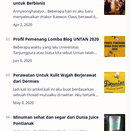
untuk Berbisnis
Annyeonghaseyo... Beberapa hari ini aku baru
menyelesaikan drakor Itaewon Class, berawal dari
seringnya melihat postingan rekomendasi drakor
terbaik akhirnya aku penasaran sehi…
Profil Pemenang Lomba Blog UNTAN 2020
Beberapa waktu yang lalu Universitas
Tanjungpura atau biasa kita sebut Untan telah
mengadakan sebuah kompetisi blog tingkat
nasional. Yang pesertanya berasal dari berbagai
kalanga…
Perawatan Untuk Kulit Wajah Berjerawat
dari Dermies
Jadi kali ini artikel kali ini aku buat berdasarkan
sebuah thread mutualku di twitter. Aku tertarik
jadikan sebuah tulisan di blog karena menurut
aku tulisannya di …
Minuman sehat dan segar dari Dunia Juice
Pontianak