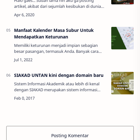
Halo gaes... Sudah lama nih aku ga posting
artikel, akibat dari sejumlah kesibukan di dunia
nyata (sok-sok an sibuk hehehe). Ohya saat ini ga
terasa kita sudah memasuki bulan suc…
Manfaat Kalender Masa Subur Untuk
Mendapatkan Keturunan
Memiliki keturunan menjadi impian sebagian
besar pasangan, termasuk Anda. Banyak cara
yang dilakukan pasangan suami istri untuk
mendapatkan keturunan yang sehat pada waktu
yang tep…
SIAKAD UNTAN kini dengan domain baru
Sistem Informasi Akademik atau lebih di kenal
dengan SIAKAD merupakan sistem informasi
akademik yang berbasis website untuk
melakukan pengolahan d…
Posting Komentar