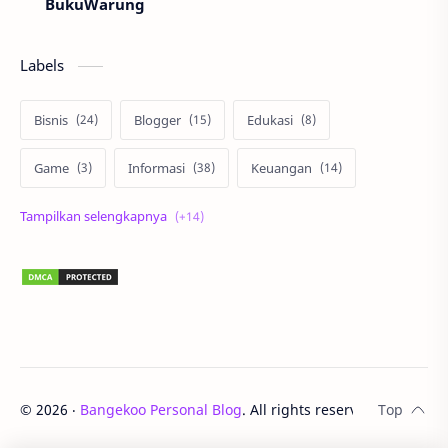
BukuWarung
Labels
Bisnis
Blogger
Edukasi
Game
Informasi
Keuangan
Korea
Lari
Liburan
Lingkungan
Lomba
Matematika
Otomotif
Properti
Review
Sehat
Sepakbola
Staycation
Teknologi
UNTAN
©
2026
‧
Bangekoo Personal Blog
. All rights reserved.