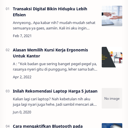
Transaksi Digital Bikin Hidupku Lebih
Efisien
Annyeong.. Apa kabar nih? mudah-mudah sehat
semuanya ya gaes, aamiin. Kali ini aku ingin
bercerita tentang pengalamanku selama
menggunakan layanan transaksi digital, mungkin
bisa d…
Alasan Memilih Kursi Kerja Ergonomis
Untuk Kantor
A : “Kok badan gue sering banget pegel-pegel ya,
rasanya nyeri gitu di punggung, leher sama bahu
gue”B : “Emang kerjaan lo ngapain aja seharian
ini?”A : “Ya biasalah karyawan kanto…
Inilah Rekomendasi Laptop Harga 5 jutaan
Kalian lagi cari laptop? Nah kebetulan nih aku
juga lagi nyari juga hehe. Jadi sambil mencari aku
juga ingin berbagi informasi yang akan
bermanfaat bagi kalian. Khususnya yang la…
Cara mengaktifkan Bluetooth pada