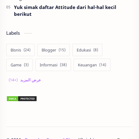
Yuk simak daftar Attitude dari hal-hal kecil
berikut
Labels
Bisnis
Blogger
Edukasi
Game
Informasi
Keuangan
Korea
Lari
Liburan
Lingkungan
Lomba
Matematika
Otomotif
Properti
Review
Sehat
Sepakbola
Staycation