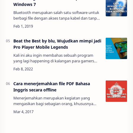
Windows 7
Bluetooth merupakan salah satu software untuk
berbagi file dengan akses tanpa kabel dan tanpa
internet. Sekarang ini sepertinya hampir semua
gadget pasti memikili bluetooth, seper…
Beat the Best by blu, Wujudkan mimpi jadi
Pro Player Mobile Legends
Kali ini aku ingin membahas sebuah program
yang lagi happening di kalangan para gamers
khususnya bagi para pemain mobile legends
bang bang yaitu Beat the Best by blu. Kenapa…
Cara menerjemahkan file PDF Bahasa
Inggris secara offline
Menerjemahkan merupakan kegiatan yang
mengasikan bagi sebagian orang, khususnya
bagi orang yang menguasai lebih dari satu
bahasa. contohnya orang indonesia yang
menguasai bahasa i…