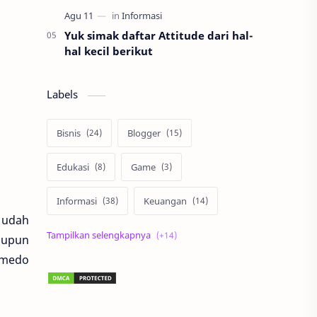
Yuk simak daftar Attitude dari hal-
hal kecil berikut
Labels
Bisnis
Blogger
Edukasi
Game
Informasi
Keuangan
 udah
Korea
Lari
Liburan
taupun
komedo
Lingkungan
Lomba
Matematika
Otomotif