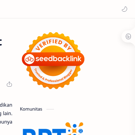
t
adikan
Komunitas
 lain.
punya