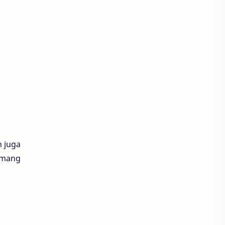
n juga
emang