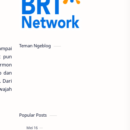
Teman Ngeblog
ampai
t pun
ormon
p dan
. Dari
 wajah
Popular Posts