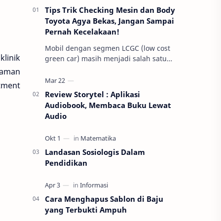
Tips Trik Checking Mesin dan Body
Toyota Agya Bekas, Jangan Sampai
Pernah Kecelakaan!
Mobil dengan segmen LCGC (low cost
klinik
green car) masih menjadi salah satu
pilihan mobil yang sangat diminati di
laman
Indonesia. Beberapa alasan umum
tment
mereka m…
Review Storytel : Aplikasi
Audiobook, Membaca Buku Lewat
Audio
Landasan Sosiologis Dalam
Pendidikan
Cara Menghapus Sablon di Baju
yang Terbukti Ampuh