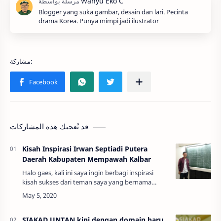
Blogger yang suka gambar, desain dan lari. Pecinta
drama Korea. Punya mimpi jadi ilustrator
قد تُعجبك هذه المشاركات
Kisah Inspirasi Irwan Septiadi Putera
Daerah Kabupaten Mempawah Kalbar
Halo gaes, kali ini saya ingin berbagi inspirasi
kisah sukses dari teman saya yang bernama
Irwan Septiadi. Beliau saat ini telah
menyelesaikan kuliah S-2 nya di salah satu
kampus…
SIAKAD UNTAN kini dengan domain baru