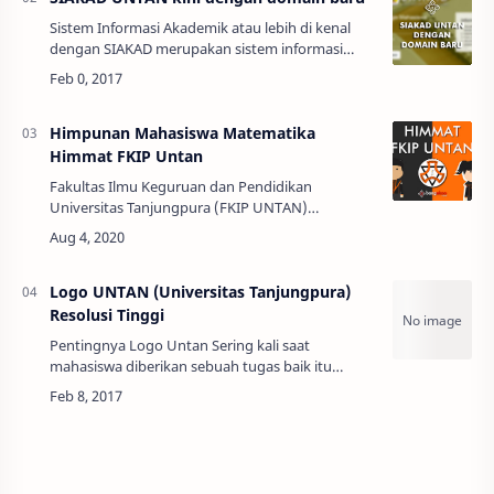
Sistem Informasi Akademik atau lebih di kenal
dengan SIAKAD merupakan sistem informasi
akademik yang berbasis website untuk
melakukan pengolahan d…
Himpunan Mahasiswa Matematika
Himmat FKIP Untan
Fakultas Ilmu Keguruan dan Pendidikan
Universitas Tanjungpura (FKIP UNTAN)
merupakan Fakultas yang memiliki paling banyak
prodi dibandingkan Fakultas lainnya di…
Logo UNTAN (Universitas Tanjungpura)
Resolusi Tinggi
Pentingnya Logo Untan Sering kali saat
mahasiswa diberikan sebuah tugas baik itu
berupa makalah, paper maupun skripsi. Pasti
akan membutuhkan sebuah logo Institusi pada …