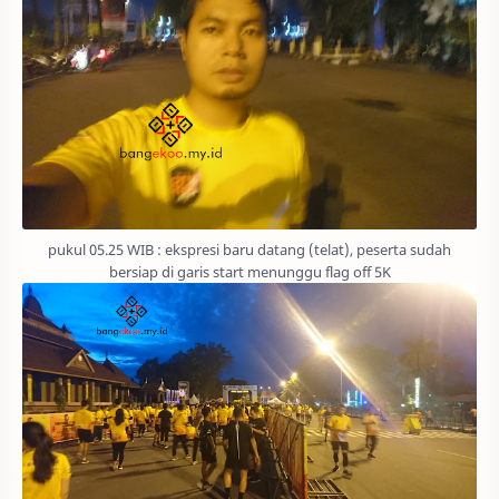
pukul 05.25 WIB : ekspresi baru datang (telat), peserta sudah
bersiap di garis start menunggu flag off 5K