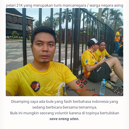
pelari 21K yang merupakan turis mancanegara / warga negara asing
Disamping saya ada bule yang fasih berbahasa indonesia yang
sedang berbicara bersama temannya.
Bule ini mungkin seorang voluntir karena di topinya bertuliskan
save orang utan.