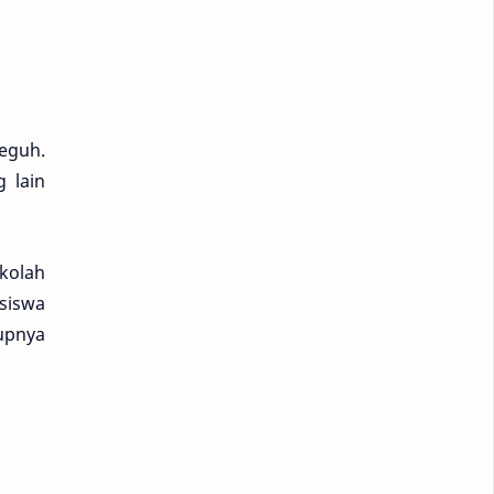
eguh.
 lain
ekolah
 siswa
dupnya