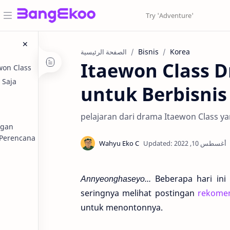
Bisnis
Korea
الصفحة الرئيسية
Itaewon Class D
ewon Class
 Saja
untuk Berbisnis
pelajaran dari drama Itaewon Class y
ngan
Perencana
Annyeonghaseyo...
Beberapa hari ini
seringnya melihat postingan
rekomen
untuk menontonnya.