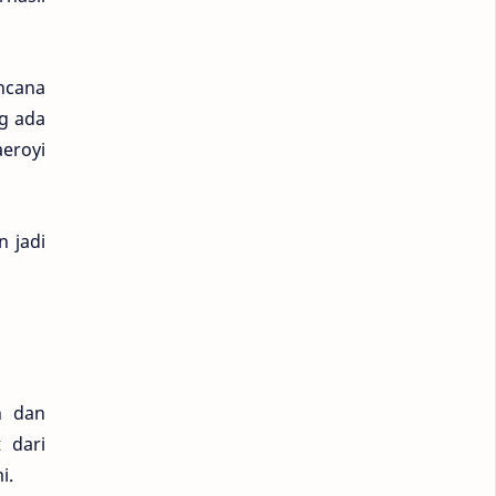
ncana
g ada
eroyi
n jadi
n dan
 dari
i.