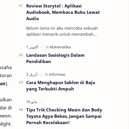
Review Storytel : Aplikasi
Audiobook, Membaca Buku Lewat
Audio
Belum lama ini aku mencoba sebuah
aplikasi menarik untuk menambah
wawasan dan pengetahuan melalui
membaca dan mendengarkan buku.
Berkat informas…
Landasan Sosiologis Dalam
Pendidikan
rusaha
storan
Cara Menghapus Sablon di Baju
oon
).
yang Terbukti Ampuh
ulkan
dai di
Tips Trik Checking Mesin dan Body
ewon.
Toyota Agya Bekas, Jangan Sampai
Pernah Kecelakaan!
Night.