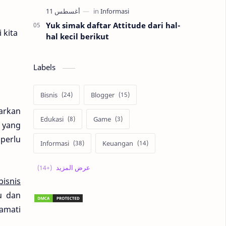
Yuk simak daftar Attitude dari hal-
 kita
hal kecil berikut
Labels
Bisnis
Blogger
uarkan
Edukasi
Game
 yang
perlu
Informasi
Keuangan
Korea
Lari
Liburan
bisnis
Lingkungan
Lomba
ku dan
amati
Matematika
Otomotif