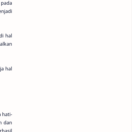
 pada
enjadi
di hal
galkan
ja hal
 hati-
n dan
hasil