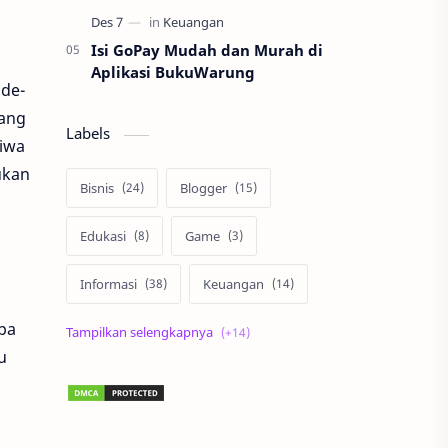
Isi GoPay Mudah dan Murah di
Aplikasi BukuWarung
ide-
yang
Labels
jiwa
ukan
Bisnis
Blogger
Edukasi
Game
Informasi
Keuangan
pa
Korea
Lari
Liburan
u
Lingkungan
Lomba
Matematika
Otomotif