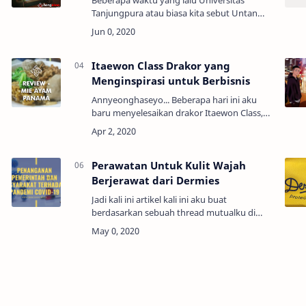
Tanjungpura atau biasa kita sebut Untan
telah mengadakan sebuah kompetisi blog
tingkat nasional. Yang pesertanya berasal
dari berbagai kalanga…
Itaewon Class Drakor yang
Menginspirasi untuk Berbisnis
Annyeonghaseyo... Beberapa hari ini aku
baru menyelesaikan drakor Itaewon Class,
berawal dari seringnya melihat postingan
rekomendasi drakor terbaik akhirnya aku
penasaran sehi…
Perawatan Untuk Kulit Wajah
Berjerawat dari Dermies
Jadi kali ini artikel kali ini aku buat
berdasarkan sebuah thread mutualku di
twitter. Aku tertarik jadikan sebuah tulisan di
blog karena menurut aku tulisannya di …