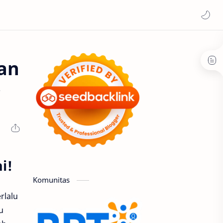
an
e
i!
Komunitas
rlalu
u