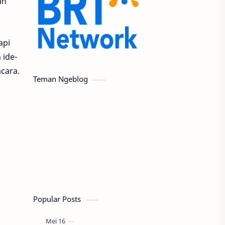
ah
api
 ide-
acara.
Teman Ngeblog
Popular Posts