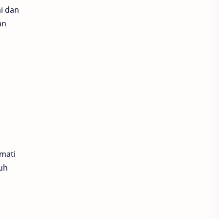
i dan
Properti
Review
an
.
Sehat
Sepakbola
Staycation
Teknologi
UNTAN
mati
ruh