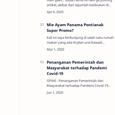
artikel, akibat dari sejumlah kesibukan di
dunia nyata (sok-sok an sibuk hehehe).
Ohya saat ini ga terasa kita sudah memasuki
bulan suc…
Mie Ayam Panama Pontianak
Super Promo?
Kali ini saya berkunjung di salah satu rumah
makan yang ada di jalan urai bawadi
pontianak. Saya tertarik kesini setelah
membaca artikel di blog simplyasep.com
dengan judul …
Penanganan Pemerintah dan
Masyarakat terhadap Pandemi
Covid-19
OPINI : Penanganan Pemerintah dan
Masyarakat terhadap Pandemi Covid-19
pandemi covid-19 …