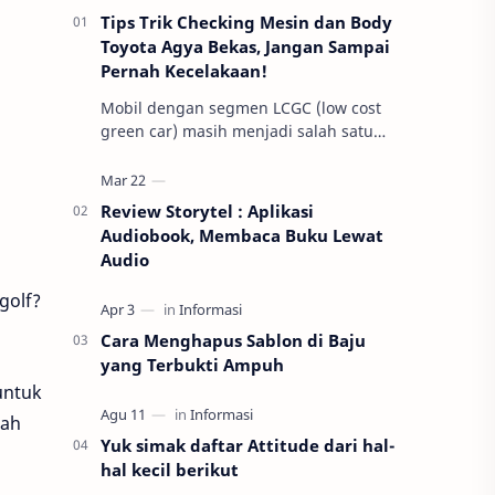
Tips Trik Checking Mesin dan Body
Toyota Agya Bekas, Jangan Sampai
Pernah Kecelakaan!
Mobil dengan segmen LCGC (low cost
green car) masih menjadi salah satu
pilihan mobil yang sangat diminati di
Indonesia. Beberapa alasan umum
mereka m…
Review Storytel : Aplikasi
Audiobook, Membaca Buku Lewat
Audio
golf?
Cara Menghapus Sablon di Baju
yang Terbukti Ampuh
untuk
mah
Yuk simak daftar Attitude dari hal-
hal kecil berikut